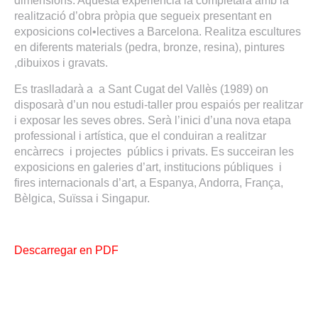
dimensions. Aquesta experiència la completarà amb la
realització d’obra pròpia que segueix presentant en
exposicions col•lectives a Barcelona. Realitza escultures
en diferents materials (pedra, bronze, resina), pintures
,dibuixos i gravats.
Es traslladarà a a Sant Cugat del Vallès (1989) on
disposarà d’un nou estudi-taller prou espaiós per realitzar
i exposar les seves obres. Serà l’inici d’una nova etapa
professional i artística, que el conduiran a realitzar
encàrrecs i projectes públics i privats. Es succeiran les
exposicions en galeries d’art, institucions públiques i
fires internacionals d’art, a Espanya, Andorra, França,
Bèlgica, Suïssa i Singapur.
Descarregar en PDF