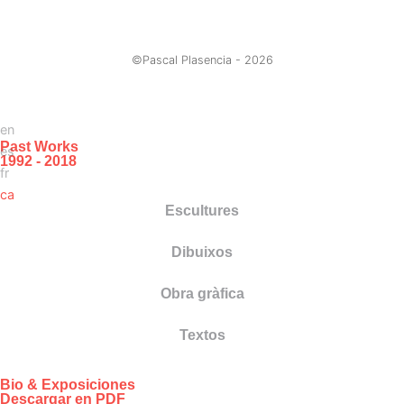
©Pascal Plasencia -
2026
en
Past Works
es
1992 - 2018
fr
ca
Escultures
Dibuixos
Obra gràfica
Textos
Bio & Exposiciones
Descargar en PDF