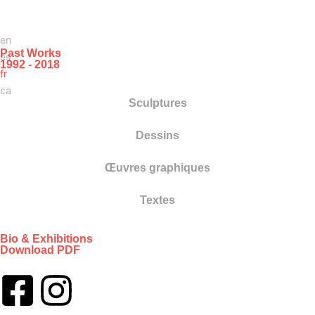
en
Past Works
es
1992 - 2018
fr
ca
Sculptures
Dessins
Œuvres graphiques
Textes
Bio & Exhibitions
Download PDF