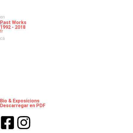
en
Past Works
es
1992 - 2018
fr
ca
Bio & Exposicions
Descarregar en PDF